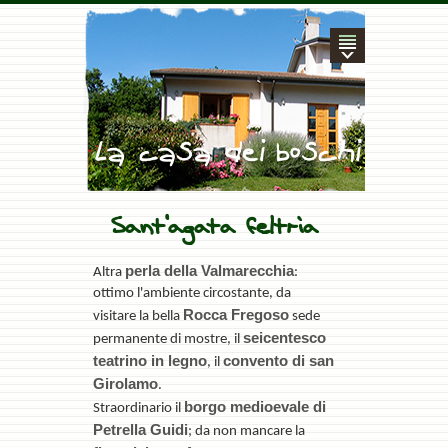
Sant'agata feltria
perla della Valmarecchia
Altra
:
ottimo l'ambiente circostante, da
Rocca Fregoso
visitare la bella
sede
seicentesco
permanente di mostre, il
teatrino in legno
convento di san
, il
Girolamo
.
borgo medioevale di
Straordinario il
Petrella Guidi
; da non mancare la